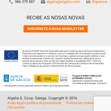
986 379 587
algalia@algalia.com
Síguenos
RECIBE AS NOSAS NOVAS
SUSCRÍBETE Á NOSA NEWSLETTER
ALGALIA S COOP GALEGA foi beneficiado polo Fondo Europeo de Desenvolvemento
Rexional cuxo obxectivo é mellorar o uso e a calidade das tecnoloxías da información
e das comunicacións e o acceso ás mesmas, e grazas ao que puido mellorar a súa
xestión empresarial, a través da creación dunha Ferramenta colaborativa para a
xestión de proxectos. Esta acción tivo lugar durante a anualidade 2021. Para iso,
contou co apoio do Programa TICCámaras da Cámara de Comercio de Pontevedra,
Vigo e Vilagarcía de Arousa. Unha maneira de facer Europa.
Programa BONO CONSOLIDA
ECONOMÍA SOCIAL
Operación subvencionada pola
Consellería de Emprego, Comercio
e Emigración e financiada polo Servizo Público de Emprego Estatal.
Algalia S. Coop. Galega. Copyright © 2016
Aviso legal e política de privacidade
Política de cookies
Clausulado