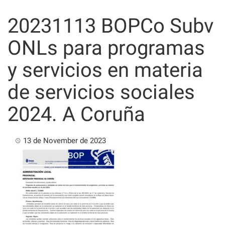
Skip
to
20231113 BOPCo Subv
content
ONLs para programas
y servicios en materia
de servicios sociales
2024. A Coruña
13 de November de 2023