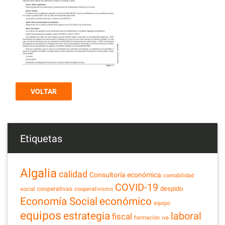
VOLTAR
Etiquetas
Algalia
calidad
Consultoría económica
contabilidad
COVID-19
despido
cooperativas
social
cooperativismo
Economía Social
económico
equipo
equipos
estrategia
laboral
fiscal
formación
iva