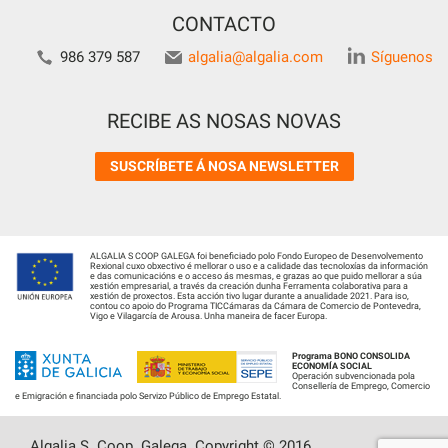
CONTACTO
986 379 587
algalia@algalia.com
Síguenos
RECIBE AS NOSAS NOVAS
SUSCRÍBETE Á NOSA NEWSLETTER
ALGALIA S COOP GALEGA foi beneficiado polo Fondo Europeo de Desenvolvemento
Rexional cuxo obxectivo é mellorar o uso e a calidade das tecnoloxías da información
e das comunicacións e o acceso ás mesmas, e grazas ao que puido mellorar a súa
xestión empresarial, a través da creación dunha Ferramenta colaborativa para a
xestión de proxectos. Esta acción tivo lugar durante a anualidade 2021. Para iso,
contou co apoio do Programa TICCámaras da Cámara de Comercio de Pontevedra,
Vigo e Vilagarcía de Arousa. Unha maneira de facer Europa.
Programa BONO CONSOLIDA
ECONOMÍA SOCIAL
Operación subvencionada pola
Consellería de Emprego, Comercio
e Emigración e financiada polo Servizo Público de Emprego Estatal.
Algalia S. Coop. Galega. Copyright © 2016