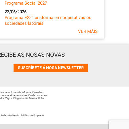
Programa Social 2027
23/06/2026
Programa ES-Transforma en cooperativas ou
sociedades laborais
VER MÁIS
RECIBE AS NOSAS NOVAS
SUSCRÍBETE Á NOSA NEWSLETTER
das tecnoloxías da información e das
colaborativa para a xestión de proxectos.
ra, Vigo e Vilagarcía de Arousa. Unha
ciada polo Servizo Público de Emprego