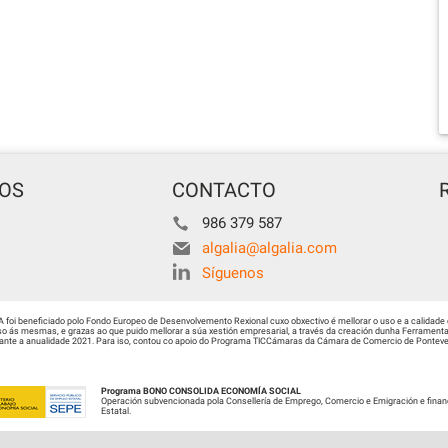
TOS
CONTACTO
986 379 587
algalia@algalia.com
Síguenos
i beneficiado polo Fondo Europeo de Desenvolvemento Rexional cuxo obxectivo é mellorar o uso e a calidade 
 ás mesmas, e grazas ao que puido mellorar a súa xestión empresarial, a través da creación dunha Ferramenta 
urante a anualidade 2021. Para iso, contou co apoio do Programa TICCámaras da Cámara de Comercio de Ponteved
Programa BONO CONSOLIDA ECONOMÍA SOCIAL
Operación subvencionada pola Consellería de Emprego, Comercio e Emigración e finan
Estatal.