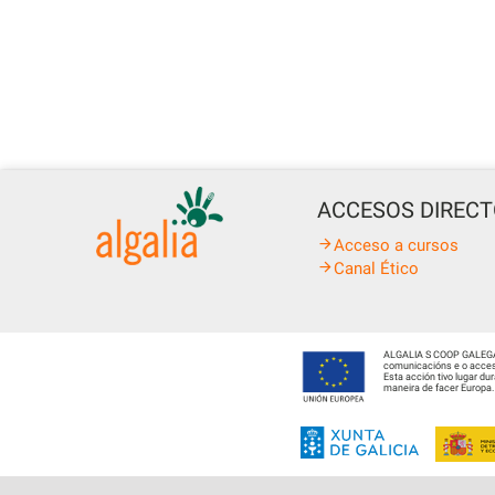
ACCESOS DIREC
Acceso a cursos
Canal Ético
ALGALIA S COOP GALEGA fo
comunicacións e o acceso
Esta acción tivo lugar d
maneira de facer Europa.