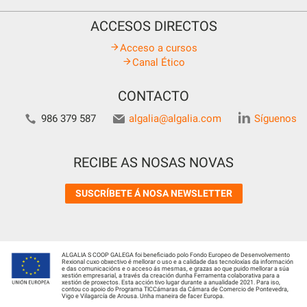
ACCESOS DIRECTOS
Acceso a cursos
Canal Ético
CONTACTO
986 379 587
algalia@algalia.com
Síguenos
RECIBE AS NOSAS NOVAS
SUSCRÍBETE Á NOSA NEWSLETTER
ALGALIA S COOP GALEGA foi beneficiado polo Fondo Europeo de Desenvolvemento
Rexional cuxo obxectivo é mellorar o uso e a calidade das tecnoloxías da información
e das comunicacións e o acceso ás mesmas, e grazas ao que puido mellorar a súa
xestión empresarial, a través da creación dunha Ferramenta colaborativa para a
xestión de proxectos. Esta acción tivo lugar durante a anualidade 2021. Para iso,
contou co apoio do Programa TICCámaras da Cámara de Comercio de Pontevedra,
Vigo e Vilagarcía de Arousa. Unha maneira de facer Europa.