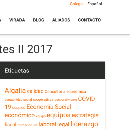
Galego
Español
A
VIRADA
BLOG
ALIADOS
CONTACTO
es II 2017
Etiquetas
Algalia
calidad
Consultoría económica
COVID-
cooperativas
contabilidad social
cooperativismo
Economía Social
19
despido
equipos
estrategia
económico
equipo
liderazgo
laboral
legal
fiscal
formación
iva