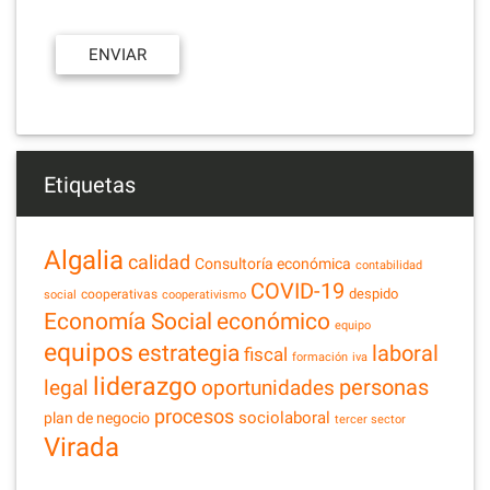
Etiquetas
Algalia
calidad
Consultoría económica
contabilidad
COVID-19
despido
cooperativas
social
cooperativismo
Economía Social
económico
equipo
equipos
estrategia
laboral
fiscal
formación
iva
liderazgo
legal
personas
oportunidades
procesos
sociolaboral
plan de negocio
tercer sector
Virada