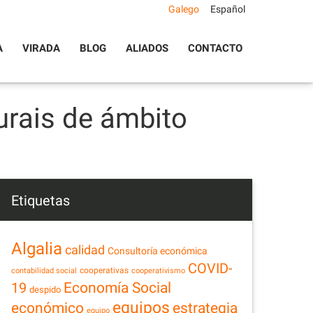
Galego
Español
A
VIRADA
BLOG
ALIADOS
CONTACTO
rais de ámbito
Etiquetas
Algalia
calidad
Consultoría económica
COVID-
cooperativas
contabilidad social
cooperativismo
Economía Social
19
despido
equipos
estrategia
económico
equipo