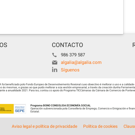
TOS
CONTACTO
986 379 587
algalia@algalia.com
Síguenos
i beneficiado polo Fondo Europeo de Desenvolvemento Rexional cuxo obxectivo é mellorar o uso e a calidade 
 ás mesmas, e grazas ao que puido mellorar a súa xestión empresarial, a través da creación dunha Ferramenta 
urante a anualidade 2021. Para iso, contou co apoio do Programa TICCámaras da Cámara de Comercio de Ponteved
Programa BONO CONSOLIDA ECONOMÍA SOCIAL
Operación subvencionada pola Consellería de Emprego, Comercio e Emigración e finan
Estatal.
Aviso legal e política de privacidade
Política de cookies
Claus