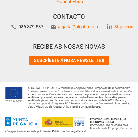
Canal Ético
CONTACTO
986 379 587
algalia@algalia.com
Síguenos
RECIBE AS NOSAS NOVAS
SUSCRÍBETE Á NOSA NEWSLETTER
ALGALIA S COOP GALEGA foi beneficiado polo Fondo Europeo de Desenvolvemento
Rexional cuxo obxectivo é mellorar o uso e a calidade das tecnoloxías da información
e das comunicacións e o acceso ás mesmas, e grazas ao que puido mellorar a súa
xestión empresarial, a través da creación dunha Ferramenta colaborativa para a
xestión de proxectos. Esta acción tivo lugar durante a anualidade 2021. Para iso,
contou co apoio do Programa TICCámaras da Cámara de Comercio de Pontevedra,
Vigo e Vilagarcía de Arousa. Unha maneira de facer Europa.
Programa BONO CONSOLIDA
ECONOMÍA SOCIAL
Operación subvencionada pola
Consellería de Emprego, Comercio
e Emigración e financiada polo Servizo Público de Emprego Estatal.