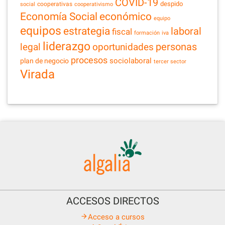
COVID-19
despido
cooperativas
social
cooperativismo
Economía Social
económico
equipo
equipos
estrategia
laboral
fiscal
formación
iva
liderazgo
legal
personas
oportunidades
procesos
sociolaboral
plan de negocio
tercer sector
Virada
ACCESOS DIRECTOS
Acceso a cursos