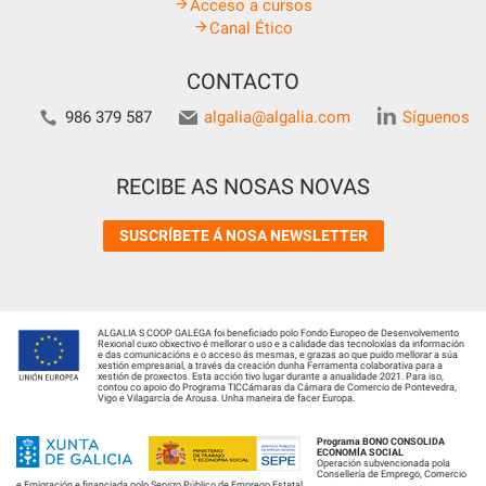
Acceso a cursos
Canal Ético
CONTACTO
986 379 587
algalia@algalia.com
Síguenos
RECIBE AS NOSAS NOVAS
SUSCRÍBETE Á NOSA NEWSLETTER
ALGALIA S COOP GALEGA foi beneficiado polo Fondo Europeo de Desenvolvemento
Rexional cuxo obxectivo é mellorar o uso e a calidade das tecnoloxías da información
e das comunicacións e o acceso ás mesmas, e grazas ao que puido mellorar a súa
xestión empresarial, a través da creación dunha Ferramenta colaborativa para a
xestión de proxectos. Esta acción tivo lugar durante a anualidade 2021. Para iso,
contou co apoio do Programa TICCámaras da Cámara de Comercio de Pontevedra,
Vigo e Vilagarcía de Arousa. Unha maneira de facer Europa.
Programa BONO CONSOLIDA
ECONOMÍA SOCIAL
Operación subvencionada pola
Consellería de Emprego, Comercio
e Emigración e financiada polo Servizo Público de Emprego Estatal.