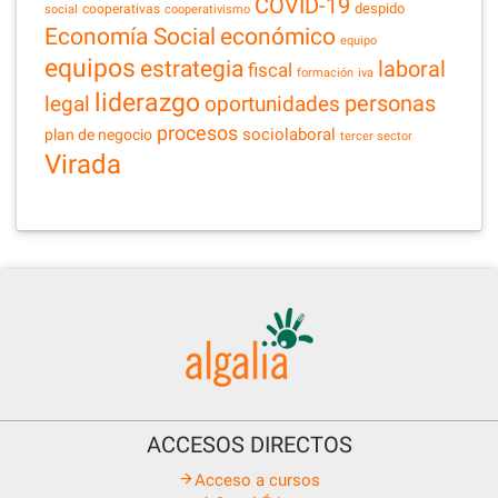
COVID-19
despido
cooperativas
social
cooperativismo
Economía Social
económico
equipo
equipos
estrategia
laboral
fiscal
formación
iva
liderazgo
legal
personas
oportunidades
procesos
sociolaboral
plan de negocio
tercer sector
Virada
ACCESOS DIRECTOS
Acceso a cursos