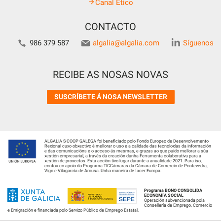
Canal Ético
CONTACTO
986 379 587
algalia@algalia.com
Síguenos
RECIBE AS NOSAS NOVAS
SUSCRÍBETE Á NOSA NEWSLETTER
ALGALIA S COOP GALEGA foi beneficiado polo Fondo Europeo de Desenvolvemento
Rexional cuxo obxectivo é mellorar o uso e a calidade das tecnoloxías da información
e das comunicacións e o acceso ás mesmas, e grazas ao que puido mellorar a súa
xestión empresarial, a través da creación dunha Ferramenta colaborativa para a
xestión de proxectos. Esta acción tivo lugar durante a anualidade 2021. Para iso,
contou co apoio do Programa TICCámaras da Cámara de Comercio de Pontevedra,
Vigo e Vilagarcía de Arousa. Unha maneira de facer Europa.
Programa BONO CONSOLIDA
ECONOMÍA SOCIAL
Operación subvencionada pola
Consellería de Emprego, Comercio
e Emigración e financiada polo Servizo Público de Emprego Estatal.