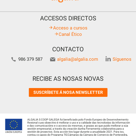
ACCESOS DIRECTOS
Acceso a cursos
Canal Ético
CONTACTO
986 379 587
algalia@algalia.com
Síguenos
RECIBE AS NOSAS NOVAS
SUSCRÍBETE Á NOSA NEWSLETTER
ALGALIA S COOP GALEGA foi beneficiado polo Fondo Europeo de Desenvolvemento
Rexional cuxo obxectivo é mellorar o uso e a calidade das tecnoloxías da información
e das comunicacións e o acceso ás mesmas, e grazas ao que puido mellorar a súa
xestión empresarial, a través da creación dunha Ferramenta colaborativa para a
xestión de proxectos. Esta acción tivo lugar durante a anualidade 2021. Para iso,
contou co apoio do Programa TICCámaras da Cámara de Comercio de Pontevedra,