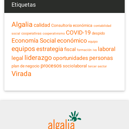
Etiquetas
Algalia
calidad
Consultoría económica
contabilidad
COVID-19
despido
cooperativas
social
cooperativismo
Economía Social
económico
equipo
equipos
estrategia
laboral
fiscal
formación
iva
liderazgo
legal
personas
oportunidades
procesos
sociolaboral
plan de negocio
tercer sector
Virada