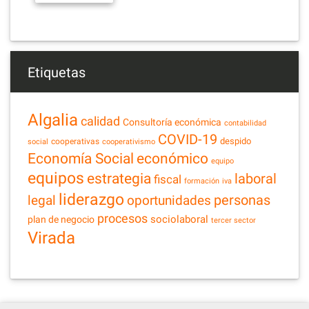
Etiquetas
Algalia
calidad
Consultoría económica
contabilidad
COVID-19
despido
cooperativas
social
cooperativismo
Economía Social
económico
equipo
equipos
estrategia
laboral
fiscal
formación
iva
liderazgo
legal
personas
oportunidades
procesos
sociolaboral
plan de negocio
tercer sector
Virada