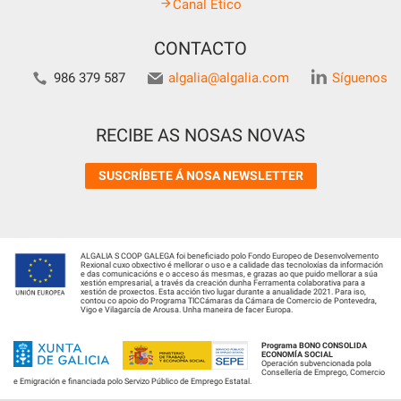
Canal Ético
CONTACTO
986 379 587
algalia@algalia.com
Síguenos
RECIBE AS NOSAS NOVAS
SUSCRÍBETE Á NOSA NEWSLETTER
ALGALIA S COOP GALEGA foi beneficiado polo Fondo Europeo de Desenvolvemento
Rexional cuxo obxectivo é mellorar o uso e a calidade das tecnoloxías da información
e das comunicacións e o acceso ás mesmas, e grazas ao que puido mellorar a súa
xestión empresarial, a través da creación dunha Ferramenta colaborativa para a
xestión de proxectos. Esta acción tivo lugar durante a anualidade 2021. Para iso,
contou co apoio do Programa TICCámaras da Cámara de Comercio de Pontevedra,
Vigo e Vilagarcía de Arousa. Unha maneira de facer Europa.
Programa BONO CONSOLIDA
ECONOMÍA SOCIAL
Operación subvencionada pola
Consellería de Emprego, Comercio
e Emigración e financiada polo Servizo Público de Emprego Estatal.