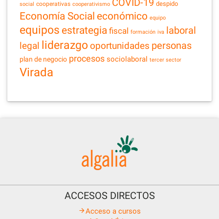
COVID-19
despido
cooperativas
social
cooperativismo
Economía Social
económico
equipo
equipos
estrategia
laboral
fiscal
formación
iva
liderazgo
legal
personas
oportunidades
procesos
sociolaboral
plan de negocio
tercer sector
Virada
ACCESOS DIRECTOS
Acceso a cursos