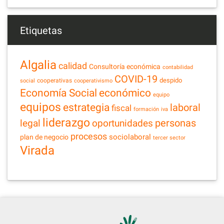
Etiquetas
Algalia
calidad
Consultoría económica
contabilidad
COVID-19
despido
cooperativas
social
cooperativismo
Economía Social
económico
equipo
equipos
estrategia
laboral
fiscal
formación
iva
liderazgo
legal
personas
oportunidades
procesos
sociolaboral
plan de negocio
tercer sector
Virada