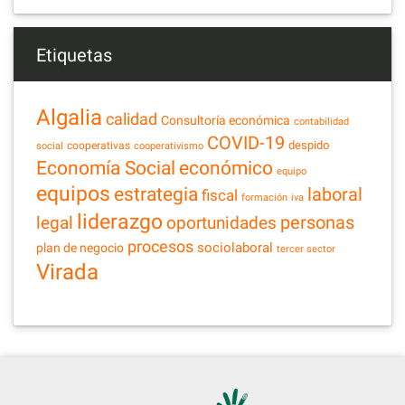
Etiquetas
Algalia
calidad
Consultoría económica
contabilidad
COVID-19
despido
cooperativas
social
cooperativismo
Economía Social
económico
equipo
equipos
estrategia
laboral
fiscal
formación
iva
liderazgo
legal
personas
oportunidades
procesos
sociolaboral
plan de negocio
tercer sector
Virada