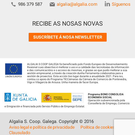
986 379 587
algalia@algalia.com
Síguenos
RECIBE AS NOSAS NOVAS
SUSCRÍBETE Á NOSA NEWSLETTER
ALGALIA S COOP GALEGA foi beneficiado polo Fondo Europeo de Desenvolvemento
Rexional cuxo obxectivo é mellorar o uso e a calidade das tecnoloxías da información
e das comunicacións e o acceso ás mesmas, e grazas ao que puido mellorar a súa
xestión empresarial, a través da creación dunha Ferramenta colaborativa para a
xestión de proxectos. Esta acción tivo lugar durante a anualidade 2021. Para iso,
contou co apoio do Programa TICCámaras da Cámara de Comercio de Pontevedra,
Vigo e Vilagarcía de Arousa. Unha maneira de facer Europa.
Programa BONO CONSOLIDA
ECONOMÍA SOCIAL
Operación subvencionada pola
Consellería de Emprego, Comercio
e Emigración e financiada polo Servizo Público de Emprego Estatal.
Algalia S. Coop. Galega. Copyright © 2016
Aviso legal e política de privacidade
Política de cookies
Clausulado