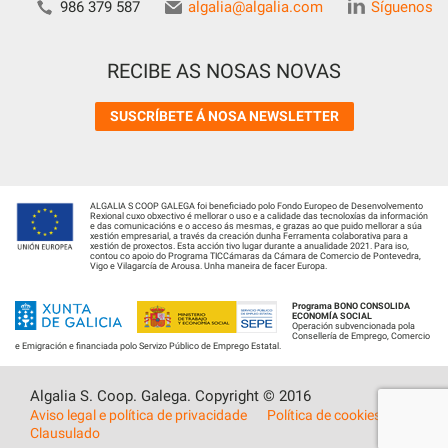
986 379 587
algalia@algalia.com
Síguenos
RECIBE AS NOSAS NOVAS
SUSCRÍBETE Á NOSA NEWSLETTER
ALGALIA S COOP GALEGA foi beneficiado polo Fondo Europeo de Desenvolvemento
Rexional cuxo obxectivo é mellorar o uso e a calidade das tecnoloxías da información
e das comunicacións e o acceso ás mesmas, e grazas ao que puido mellorar a súa
xestión empresarial, a través da creación dunha Ferramenta colaborativa para a
xestión de proxectos. Esta acción tivo lugar durante a anualidade 2021. Para iso,
contou co apoio do Programa TICCámaras da Cámara de Comercio de Pontevedra,
Vigo e Vilagarcía de Arousa. Unha maneira de facer Europa.
Programa BONO CONSOLIDA
ECONOMÍA SOCIAL
Operación subvencionada pola
Consellería de Emprego, Comercio
e Emigración e financiada polo Servizo Público de Emprego Estatal.
Algalia S. Coop. Galega. Copyright © 2016
Aviso legal e política de privacidade
Política de cookies
Clausulado