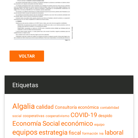
VOLTAR
Etiquetas
Algalia
calidad
Consultoría económica
contabilidad
COVID-19
despido
cooperativas
social
cooperativismo
Economía Social
económico
equipo
equipos
estrategia
laboral
fiscal
formación
iva