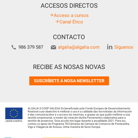
ACCESOS DIRECTOS
Acceso a cursos
Canal Ético
CONTACTO
986 379 587
algalia@algalia.com
Síguenos
RECIBE AS NOSAS NOVAS
SUSCRÍBETE Á NOSA NEWSLETTER
ALGALIA S COOP GALEGA foi beneficiado polo Fondo Europeo de Desenvolvemento
Rexional cuxo obxectivo é mellorar o uso e a calidade das tecnoloxías da información
e das comunicacións e o acceso ás mesmas, e grazas ao que puido mellorar a súa
xestión empresarial, a través da creación dunha Ferramenta colaborativa para a
xestión de proxectos. Esta acción tivo lugar durante a anualidade 2021. Para iso,
contou co apoio do Programa TICCámaras da Cámara de Comercio de Pontevedra,
Vigo e Vilagarcía de Arousa. Unha maneira de facer Europa.