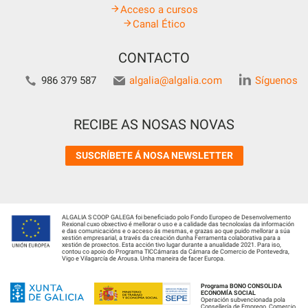
Acceso a cursos
Canal Ético
CONTACTO
986 379 587
algalia@algalia.com
Síguenos
RECIBE AS NOSAS NOVAS
SUSCRÍBETE Á NOSA NEWSLETTER
ALGALIA S COOP GALEGA foi beneficiado polo Fondo Europeo de Desenvolvemento
Rexional cuxo obxectivo é mellorar o uso e a calidade das tecnoloxías da información
e das comunicacións e o acceso ás mesmas, e grazas ao que puido mellorar a súa
xestión empresarial, a través da creación dunha Ferramenta colaborativa para a
xestión de proxectos. Esta acción tivo lugar durante a anualidade 2021. Para iso,
contou co apoio do Programa TICCámaras da Cámara de Comercio de Pontevedra,
Vigo e Vilagarcía de Arousa. Unha maneira de facer Europa.
Programa BONO CONSOLIDA
ECONOMÍA SOCIAL
Operación subvencionada pola
Consellería de Emprego, Comercio