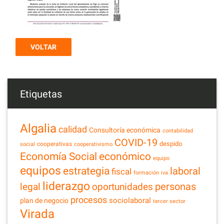
VOLTAR
Etiquetas
Algalia
calidad
Consultoría económica
contabilidad
COVID-19
despido
cooperativas
social
cooperativismo
Economía Social
económico
equipo
equipos
estrategia
laboral
fiscal
formación
iva
liderazgo
legal
personas
oportunidades
procesos
sociolaboral
plan de negocio
tercer sector
Virada