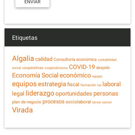
Etiquetas
Algalia
calidad
Consultoría económica
contabilidad
COVID-19
despido
cooperativas
social
cooperativismo
Economía Social
económico
equipo
equipos
estrategia
laboral
fiscal
formación
iva
liderazgo
legal
personas
oportunidades
procesos
sociolaboral
plan de negocio
tercer sector
Virada