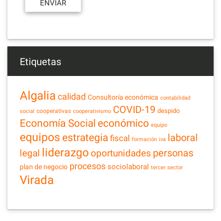
Etiquetas
Algalia
calidad
Consultoría económica
contabilidad
COVID-19
despido
cooperativas
social
cooperativismo
Economía Social
económico
equipo
equipos
estrategia
laboral
fiscal
formación
iva
liderazgo
legal
personas
oportunidades
procesos
sociolaboral
plan de negocio
tercer sector
Virada