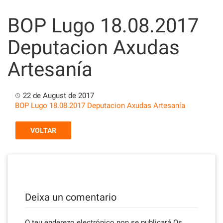
Skip
to
BOP Lugo 18.08.2017
content
Deputacion Axudas
Artesanía
22 de August de 2017
BOP Lugo 18.08.2017 Deputacion Axudas Artesanía
VOLTAR
Deixa un comentario
O teu enderezo electrónico non se publicará
Os