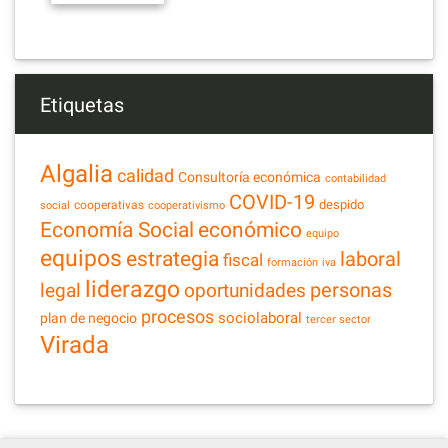
Etiquetas
Algalia
calidad
Consultoría económica
contabilidad
COVID-19
despido
cooperativas
social
cooperativismo
Economía Social
económico
equipo
equipos
estrategia
laboral
fiscal
formación
iva
liderazgo
legal
personas
oportunidades
procesos
sociolaboral
plan de negocio
tercer sector
Virada