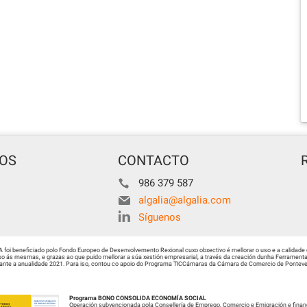
TOS
CONTACTO
986 379 587
algalia@algalia.com
Síguenos
i beneficiado polo Fondo Europeo de Desenvolvemento Rexional cuxo obxectivo é mellorar o uso e a calidade 
 ás mesmas, e grazas ao que puido mellorar a súa xestión empresarial, a través da creación dunha Ferramenta 
urante a anualidade 2021. Para iso, contou co apoio do Programa TICCámaras da Cámara de Comercio de Ponteved
Programa BONO CONSOLIDA ECONOMÍA SOCIAL
Operación subvencionada pola Consellería de Emprego, Comercio e Emigración e finan