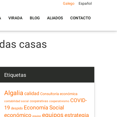
Galego
Español
A
VIRADA
BLOG
ALIADOS
CONTACTO
 das casas
Etiquetas
Algalia
calidad
Consultoría económica
COVID-
cooperativas
contabilidad social
cooperativismo
Economía Social
19
despido
equipos
estrategia
económico
equipo