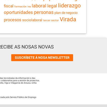
liderazgo
laboral
legal
fiscal
formación
iva
personas
oportunidades
plan de negocio
Virada
procesos
sociolaboral
tercer sector
RECIBE AS NOSAS NOVAS
SUSCRÍBETE Á NOSA NEWSLETTER
das tecnoloxías da información e das
colaborativa para a xestión de proxectos.
ra, Vigo e Vilagarcía de Arousa. Unha
ciada polo Servizo Público de Emprego