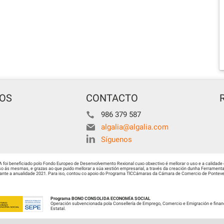
TOS
CONTACTO
986 379 587
algalia@algalia.com
Síguenos
i beneficiado polo Fondo Europeo de Desenvolvemento Rexional cuxo obxectivo é mellorar o uso e a calidade 
 ás mesmas, e grazas ao que puido mellorar a súa xestión empresarial, a través da creación dunha Ferramenta 
urante a anualidade 2021. Para iso, contou co apoio do Programa TICCámaras da Cámara de Comercio de Ponteved
Programa BONO CONSOLIDA ECONOMÍA SOCIAL
Operación subvencionada pola Consellería de Emprego, Comercio e Emigración e finan
Estatal.