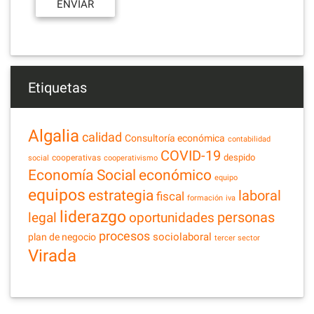
Etiquetas
Algalia
calidad
Consultoría económica
contabilidad
COVID-19
despido
cooperativas
social
cooperativismo
Economía Social
económico
equipo
equipos
estrategia
laboral
fiscal
formación
iva
liderazgo
legal
personas
oportunidades
procesos
sociolaboral
plan de negocio
tercer sector
Virada