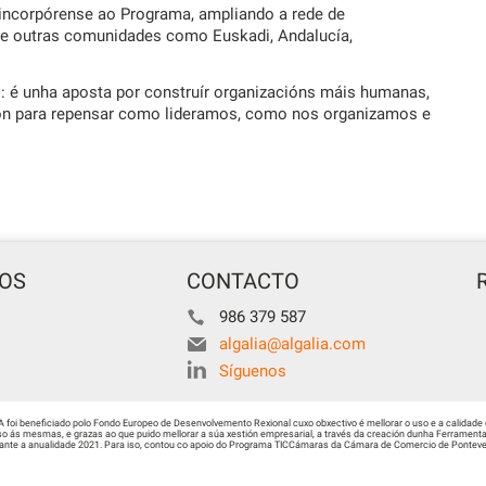
incorpórense ao Programa, ampliando a rede de
a e outras comunidades como Euskadi, Andalucía,
 é unha aposta por construír organizacións máis humanas,
ación para repensar como lideramos, como nos organizamos e
TOS
CONTACTO
986 379 587
algalia@algalia.com
Síguenos
i beneficiado polo Fondo Europeo de Desenvolvemento Rexional cuxo obxectivo é mellorar o uso e a calidade 
 ás mesmas, e grazas ao que puido mellorar a súa xestión empresarial, a través da creación dunha Ferramenta 
urante a anualidade 2021. Para iso, contou co apoio do Programa TICCámaras da Cámara de Comercio de Ponteved