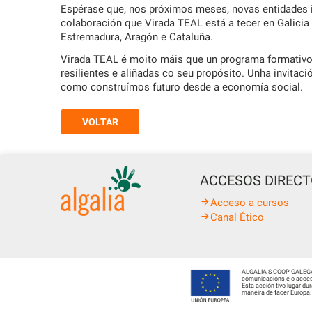
Espérase que, nos próximos meses, novas entidades 
colaboración que Virada TEAL está a tecer en Galici
Estremadura, Aragón e Cataluña.
Virada TEAL é moito máis que un programa formativo:
resilientes e aliñadas co seu propósito. Unha invit
como construímos futuro desde a economía social.
VOLTAR
ACCESOS DIREC
Acceso a cursos
Canal Ético
ALGALIA S COOP GALEGA fo
comunicacións e o acceso
Esta acción tivo lugar d
maneira de facer Europa.