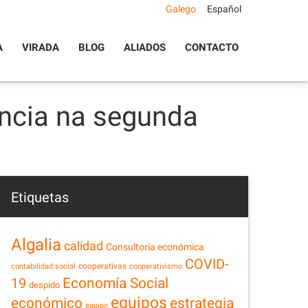
Galego
Español
A
VIRADA
BLOG
ALIADOS
CONTACTO
encia na segunda
Etiquetas
Algalia
calidad
Consultoría económica
COVID-
cooperativas
contabilidad social
cooperativismo
Economía Social
19
despido
equipos
estrategia
económico
equipo