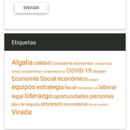
Etiquetas
Algalia
calidad
Consultoría económica
contabilidad
COVID-19
despido
cooperativas
social
cooperativismo
Economía Social
económico
equipo
equipos
estrategia
laboral
fiscal
formación
iva
liderazgo
legal
personas
oportunidades
procesos
sociolaboral
plan de negocio
tercer sector
Virada