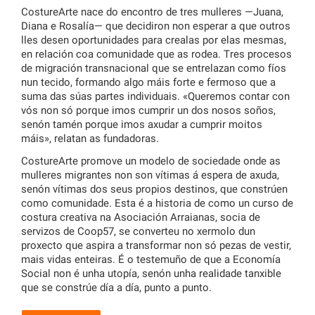
CostureArte nace do encontro de tres mulleres —Juana,
Diana e Rosalía— que decidiron non esperar a que outros
lles desen oportunidades para crealas por elas mesmas,
en relación coa comunidade que as rodea. Tres procesos
de migración transnacional que se entrelazan como fíos
nun tecido, formando algo máis forte e fermoso que a
suma das súas partes individuais. «Queremos contar con
vós non só porque imos cumprir un dos nosos soños,
senón tamén porque imos axudar a cumprir moitos
máis», relatan as fundadoras.
CostureArte promove un modelo de sociedade onde as
mulleres migrantes non son vítimas á espera de axuda,
senón vítimas dos seus propios destinos, que constrúen
como comunidade. Esta é a historia de como un curso de
costura creativa na Asociación Arraianas, socia de
servizos de Coop57, se converteu no xermolo dun
proxecto que aspira a transformar non só pezas de vestir,
mais vidas enteiras. É o testemuño de que a Economía
Social non é unha utopía, senón unha realidade tanxible
que se constrúe día a día, punto a punto.