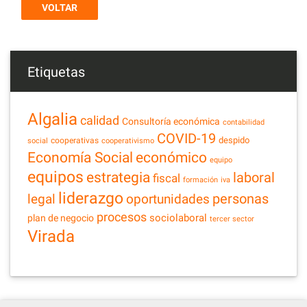
VOLTAR
Etiquetas
Algalia
calidad
Consultoría económica
contabilidad
COVID-19
despido
cooperativas
social
cooperativismo
Economía Social
económico
equipo
equipos
estrategia
laboral
fiscal
formación
iva
liderazgo
legal
personas
oportunidades
procesos
sociolaboral
plan de negocio
tercer sector
Virada