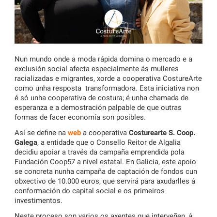
Nun mundo onde a moda rápida domina o mercado e a
exclusión social afecta especialmente ás mulleres
racializadas e migrantes, xorde a cooperativa CostureArte
como unha resposta transformadora. Esta iniciativa non
é só unha cooperativa de costura; é unha chamada de
esperanza e a demostración palpable de que outras
formas de facer economía son posibles.
Así se define na
web
a cooperativa
Costurearte S. Coop.
Galega
, a entidade que o Consello Reitor de Algalia
decidiu apoiar a través da campaña emprendida pola
Fundación Coop57 a nivel estatal. En Galicia, este apoio
se concreta nunha campaña de captación de fondos cun
obxectivo de 10.000 euros, que servirá para axudarlles á
conformación do capital social e os primeiros
investimentos.
Neste proceso son varios os axentes que interveñen, á