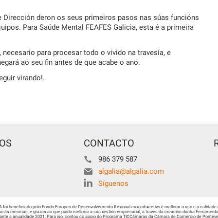
 Dirección deron os seus primeiros pasos nas súas funcións
pos. Para Saúde Mental FEAFES Galicia, esta é a primeira
 necesario para procesar todo o vivido na travesía, e
hegará ao seu fin antes de que acabe o ano.
uir virando!.
TOS
CONTACTO
986 379 587
algalia@algalia.com
Síguenos
i beneficiado polo Fondo Europeo de Desenvolvemento Rexional cuxo obxectivo é mellorar o uso e a calidade 
 ás mesmas, e grazas ao que puido mellorar a súa xestión empresarial, a través da creación dunha Ferramenta 
urante a anualidade 2021. Para iso, contou co apoio do Programa TICCámaras da Cámara de Comercio de Ponteved