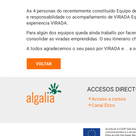
As 4 personas do recentemente constituído Equipo de
e responsabilidade co acompañamento de VIRADA Equi
experiencia VIRADA.
Para algún dos equipos queda aínda traballo por facer,
consolidar as viradas emprendidas. O seu itinerario c
A todos agradecemos o seu paso por VIRADA e … a seg
VOLTAR
ACCESOS DIREC
Acceso a cursos
Canal Ético
ALGALIA S COOP GALEGA fo
comunicacións e o acceso
Esta acción tivo lugar d