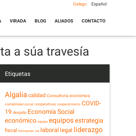
Galego
Español
A
VIRADA
BLOG
ALIADOS
CONTACTO
a a súa travesía
Etiquetas
Algalia
calidad
Consultoría económica
COVID-
cooperativas
contabilidad social
cooperativismo
Economía Social
19
despido
equipos
estrategia
económico
equipo
liderazgo
laboral
legal
fiscal
formación
iva