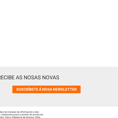
RECIBE AS NOSAS NOVAS
SUSCRÍBETE Á NOSA NEWSLETTER
das tecnoloxías da información e das
colaborativa para a xestión de proxectos.
ra, Vigo e Vilagarcía de Arousa. Unha