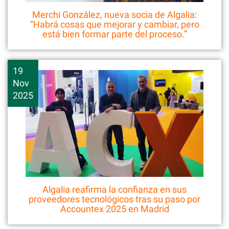
Merchi González, nueva socia de Algalia:
“Habrá cosas que mejorar y cambiar, pero
está bien formar parte del proceso.”
19
Nov
2025
Algalia reafirma la confianza en sus
proveedores tecnológicos tras su paso por
Accountex 2025 en Madrid