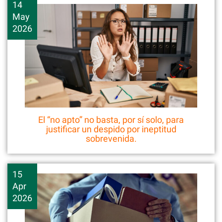
14
May
2026
El “no apto” no basta, por sí solo, para
justificar un despido por ineptitud
sobrevenida.
15
Apr
2026