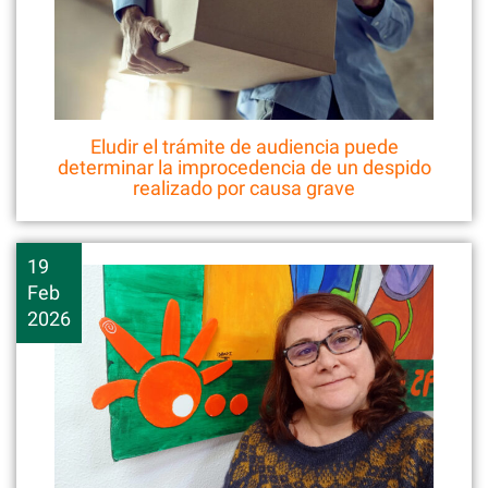
Eludir el trámite de audiencia puede
determinar la improcedencia de un despido
realizado por causa grave
19
Feb
2026