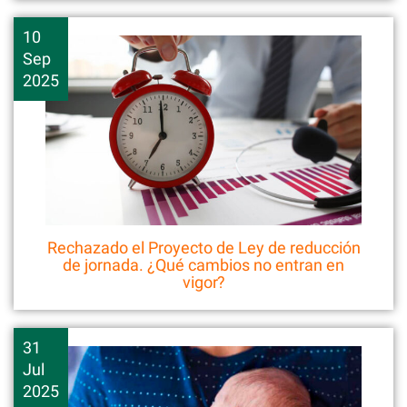
10
Sep
2025
Rechazado el Proyecto de Ley de reducción
de jornada. ¿Qué cambios no entran en
vigor?
31
Jul
2025