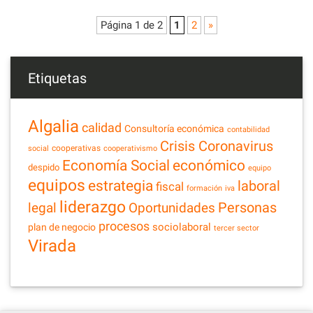
Página 1 de 2
1
2
»
Etiquetas
Algalia
calidad
Consultoría económica
contabilidad
Crisis Coronavirus
cooperativas
social
cooperativismo
Economía Social
económico
despido
equipo
equipos
estrategia
laboral
fiscal
formación
iva
liderazgo
legal
Personas
Oportunidades
procesos
sociolaboral
plan de negocio
tercer sector
Virada