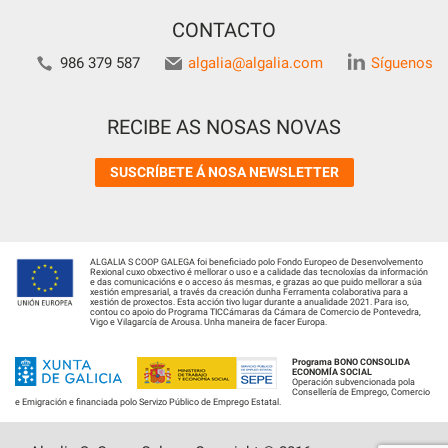
CONTACTO
986 379 587
algalia@algalia.com
Síguenos
RECIBE AS NOSAS NOVAS
SUSCRÍBETE Á NOSA NEWSLETTER
ALGALIA S COOP GALEGA foi beneficiado polo Fondo Europeo de Desenvolvemento
Rexional cuxo obxectivo é mellorar o uso e a calidade das tecnoloxías da información
e das comunicacións e o acceso ás mesmas, e grazas ao que puido mellorar a súa
xestión empresarial, a través da creación dunha Ferramenta colaborativa para a
xestión de proxectos. Esta acción tivo lugar durante a anualidade 2021. Para iso,
contou co apoio do Programa TICCámaras da Cámara de Comercio de Pontevedra,
Vigo e Vilagarcía de Arousa. Unha maneira de facer Europa.
Programa BONO CONSOLIDA
ECONOMÍA SOCIAL
Operación subvencionada pola
Consellería de Emprego, Comercio
e Emigración e financiada polo Servizo Público de Emprego Estatal.