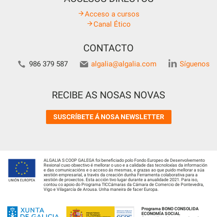
Acceso a cursos
Canal Ético
CONTACTO
986 379 587
algalia@algalia.com
Síguenos
RECIBE AS NOSAS NOVAS
SUSCRÍBETE Á NOSA NEWSLETTER
ALGALIA S COOP GALEGA foi beneficiado polo Fondo Europeo de Desenvolvemento
Rexional cuxo obxectivo é mellorar o uso e a calidade das tecnoloxías da información
e das comunicacións e o acceso ás mesmas, e grazas ao que puido mellorar a súa
xestión empresarial, a través da creación dunha Ferramenta colaborativa para a
xestión de proxectos. Esta acción tivo lugar durante a anualidade 2021. Para iso,
contou co apoio do Programa TICCámaras da Cámara de Comercio de Pontevedra,
Vigo e Vilagarcía de Arousa. Unha maneira de facer Europa.
Programa BONO CONSOLIDA
ECONOMÍA SOCIAL