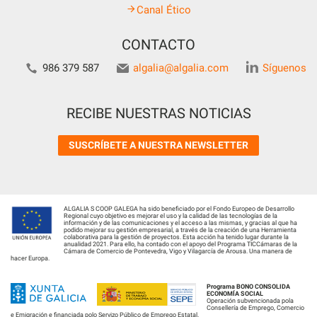
Canal Ético
CONTACTO
986 379 587
algalia@algalia.com
Síguenos
RECIBE NUESTRAS NOTICIAS
SUSCRÍBETE A NUESTRA NEWSLETTER
ALGALIA S COOP GALEGA ha sido beneficiado por el Fondo Europeo de Desarrollo
Regional cuyo objetivo es mejorar el uso y la calidad de las tecnologías de la
información y de las comunicaciones y el acceso a las mismas, y gracias al que ha
podido mejorar su gestión empresarial, a través de la creación de una Herramienta
colaborativa para la gestión de proyectos. Esta acción ha tenido lugar durante la
anualidad 2021. Para ello, ha contado con el apoyo del Programa TICCámaras de la
Cámara de Comercio de Pontevedra, Vigo y Vilagarcía de Arousa. Una manera de
hacer Europa.
Programa BONO CONSOLIDA
ECONOMÍA SOCIAL
Operación subvencionada pola
Consellería de Emprego, Comercio
e Emigración e financiada polo Servizo Público de Emprego Estatal.