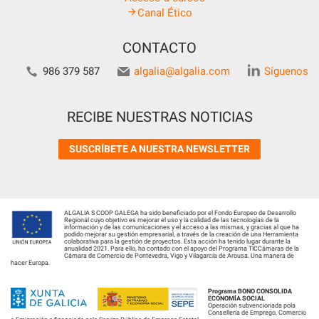
Canal Ético
CONTACTO
986 379 587
algalia@algalia.com
Síguenos
RECIBE NUESTRAS NOTICIAS
SUSCRÍBETE A NUESTRA NEWSLETTER
ALGALIA S COOP GALEGA ha sido beneficiado por el Fondo Europeo de Desarrollo
Regional cuyo objetivo es mejorar el uso y la calidad de las tecnologías de la
información y de las comunicaciones y el acceso a las mismas, y gracias al que ha
podido mejorar su gestión empresarial, a través de la creación de una Herramienta
colaborativa para la gestión de proyectos. Esta acción ha tenido lugar durante la
anualidad 2021. Para ello, ha contado con el apoyo del Programa TICCámaras de la
Cámara de Comercio de Pontevedra, Vigo y Vilagarcía de Arousa. Una manera de
hacer Europa.
Programa BONO CONSOLIDA
ECONOMÍA SOCIAL
Operación subvencionada pola
Consellería de Emprego, Comercio