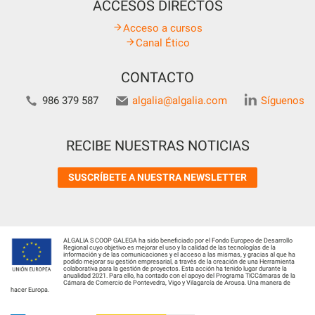
ACCESOS DIRECTOS
Acceso a cursos
Canal Ético
CONTACTO
986 379 587
algalia@algalia.com
Síguenos
RECIBE NUESTRAS NOTICIAS
SUSCRÍBETE A NUESTRA NEWSLETTER
ALGALIA S COOP GALEGA ha sido beneficiado por el Fondo Europeo de Desarrollo
Regional cuyo objetivo es mejorar el uso y la calidad de las tecnologías de la
información y de las comunicaciones y el acceso a las mismas, y gracias al que ha
podido mejorar su gestión empresarial, a través de la creación de una Herramienta
colaborativa para la gestión de proyectos. Esta acción ha tenido lugar durante la
anualidad 2021. Para ello, ha contado con el apoyo del Programa TICCámaras de la
Cámara de Comercio de Pontevedra, Vigo y Vilagarcía de Arousa. Una manera de
hacer Europa.