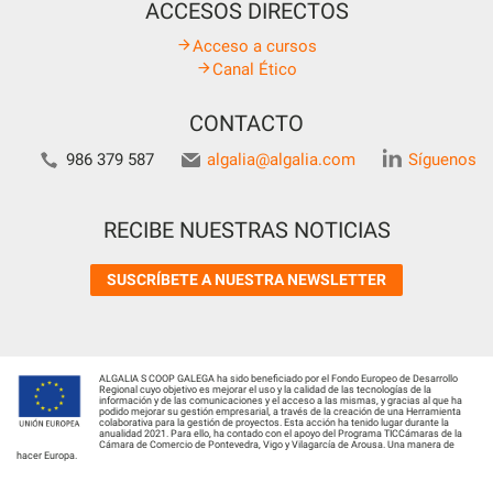
ACCESOS DIRECTOS
Acceso a cursos
Canal Ético
CONTACTO
986 379 587
algalia@algalia.com
Síguenos
RECIBE NUESTRAS NOTICIAS
SUSCRÍBETE A NUESTRA NEWSLETTER
ALGALIA S COOP GALEGA ha sido beneficiado por el Fondo Europeo de Desarrollo
Regional cuyo objetivo es mejorar el uso y la calidad de las tecnologías de la
información y de las comunicaciones y el acceso a las mismas, y gracias al que ha
podido mejorar su gestión empresarial, a través de la creación de una Herramienta
colaborativa para la gestión de proyectos. Esta acción ha tenido lugar durante la
anualidad 2021. Para ello, ha contado con el apoyo del Programa TICCámaras de la
Cámara de Comercio de Pontevedra, Vigo y Vilagarcía de Arousa. Una manera de
hacer Europa.