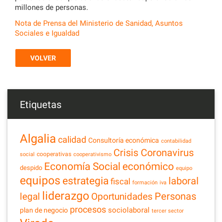
millones de personas.
Nota de Prensa del Ministerio de Sanidad, Asuntos
Sociales e Igualdad
VOLVER
Etiquetas
Algalia
calidad
Consultoría económica
contabilidad
Crisis Coronavirus
cooperativas
social
cooperativismo
Economía Social
económico
despido
equipo
equipos
estrategia
laboral
fiscal
formación
iva
liderazgo
legal
Personas
Oportunidades
procesos
sociolaboral
plan de negocio
tercer sector