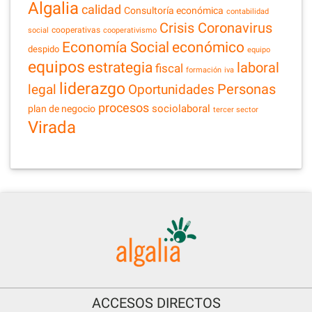
Algalia
calidad
Consultoría económica
contabilidad
Crisis Coronavirus
cooperativas
social
cooperativismo
Economía Social
económico
despido
equipo
equipos
estrategia
laboral
fiscal
formación
iva
liderazgo
legal
Personas
Oportunidades
procesos
sociolaboral
plan de negocio
tercer sector
Virada
ACCESOS DIRECTOS