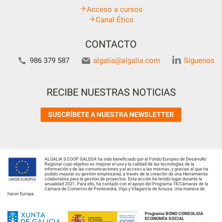
Acceso a cursos
Canal Ético
CONTACTO
986 379 587
algalia@algalia.com
Síguenos
RECIBE NUESTRAS NOTICIAS
SUSCRÍBETE A NUESTRA NEWSLETTER
ALGALIA S COOP GALEGA ha sido beneficiado por el Fondo Europeo de Desarrollo
Regional cuyo objetivo es mejorar el uso y la calidad de las tecnologías de la
información y de las comunicaciones y el acceso a las mismas, y gracias al que ha
podido mejorar su gestión empresarial, a través de la creación de una Herramienta
colaborativa para la gestión de proyectos. Esta acción ha tenido lugar durante la
anualidad 2021. Para ello, ha contado con el apoyo del Programa TICCámaras de la
Cámara de Comercio de Pontevedra, Vigo y Vilagarcía de Arousa. Una manera de
hacer Europa.
Programa BONO CONSOLIDA
ECONOMÍA SOCIAL