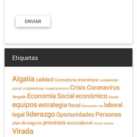
Etiquetas
Algalia
calidad
Consultoría económica
contabilidad
Crisis Coronavirus
cooperativas
social
cooperativismo
Economía Social
económico
despido
equipo
equipos
estrategia
laboral
fiscal
formación
iva
liderazgo
legal
Personas
Oportunidades
procesos
sociolaboral
plan de negocio
tercer sector
Virada