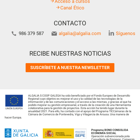
Acceso a cursos
Canal Ético
CONTACTO
986 379 587
algalia@algalia.com
Síguenos
RECIBE NUESTRAS NOTICIAS
SUSCRÍBETE A NUESTRA NEWSLETTER
ALGALIA S COOP GALEGA ha sido beneficiado por el Fondo Europeo de Desarrollo
Regional cuyo objetivo es mejorar el uso y la calidad de las tecnologías de la
información y de las comunicaciones y el acceso a las mismas, y gracias al que ha
podido mejorar su gestión empresarial, a través de la creación de una Herramienta
colaborativa para la gestión de proyectos. Esta acción ha tenido lugar durante la
anualidad 2021. Para ello, ha contado con el apoyo del Programa TICCámaras de la
Cámara de Comercio de Pontevedra, Vigo y Vilagarcía de Arousa. Una manera de
hacer Europa.
Programa BONO CONSOLIDA
ECONOMÍA SOCIAL
Operación subvencionada pola
Consellería de Emprego, Comercio