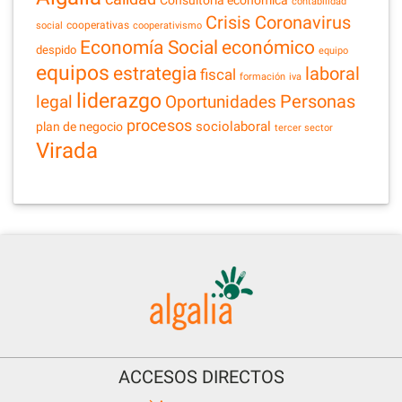
Consultoría económica
contabilidad
Crisis Coronavirus
cooperativas
social
cooperativismo
Economía Social
económico
despido
equipo
equipos
estrategia
laboral
fiscal
formación
iva
liderazgo
legal
Personas
Oportunidades
procesos
sociolaboral
plan de negocio
tercer sector
Virada
ACCESOS DIRECTOS