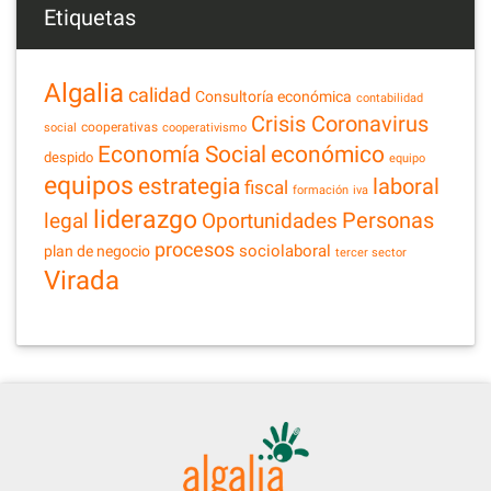
Etiquetas
Algalia
calidad
Consultoría económica
contabilidad
Crisis Coronavirus
cooperativas
social
cooperativismo
Economía Social
económico
despido
equipo
equipos
estrategia
laboral
fiscal
formación
iva
liderazgo
legal
Personas
Oportunidades
procesos
sociolaboral
plan de negocio
tercer sector
Virada