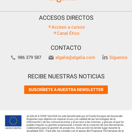
ACCESOS DIRECTOS
Acceso a cursos
Canal Ético
CONTACTO
986 379 587
algalia@algalia.com
Síguenos
RECIBE NUESTRAS NOTICIAS
SUSCRÍBETE A NUESTRA NEWSLETTER
ALGALIA S COOP GALEGA ha sido beneficiado por el Fondo Europeo de Desarrollo
Regional cuyo objetivo es mejorar el uso y la calidad de las tecnologías de la
información y de las comunicaciones y el acceso a las mismas, y gracias al que ha
podido mejorar su gestión empresarial, a través de la creación de una Herramienta
colaborativa para la gestión de proyectos. Esta acción ha tenido lugar durante la
anualidad 2021. Para ello, ha contado con el apoyo del Programa TICCámaras de la