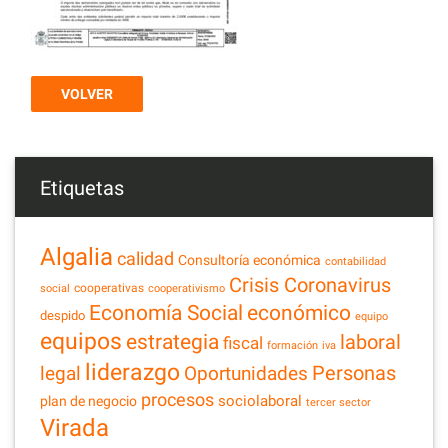
VOLVER
Etiquetas
Algalia
calidad
Consultoría económica
contabilidad
Crisis Coronavirus
cooperativas
social
cooperativismo
Economía Social
económico
despido
equipo
equipos
estrategia
laboral
fiscal
formación
iva
liderazgo
legal
Personas
Oportunidades
procesos
sociolaboral
plan de negocio
tercer sector
Virada