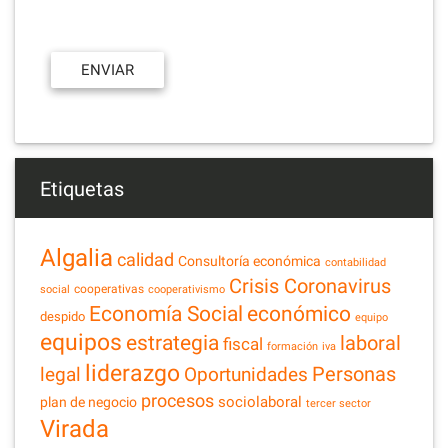
Etiquetas
Algalia
calidad
Consultoría económica
contabilidad
Crisis Coronavirus
cooperativas
social
cooperativismo
Economía Social
económico
despido
equipo
equipos
estrategia
laboral
fiscal
formación
iva
liderazgo
legal
Personas
Oportunidades
procesos
sociolaboral
plan de negocio
tercer sector
Virada