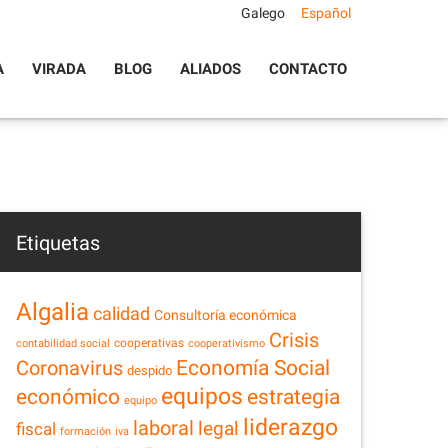
Galego
Español
A
VIRADA
BLOG
ALIADOS
CONTACTO
Etiquetas
Algalia
calidad
Consultoría económica
Crisis
cooperativas
contabilidad social
cooperativismo
Economía Social
Coronavirus
despido
equipos
estrategia
económico
equipo
liderazgo
laboral
legal
fiscal
formación
iva