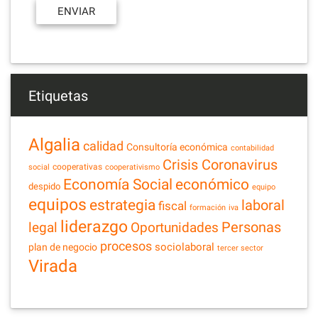
Etiquetas
Algalia
calidad
Consultoría económica
contabilidad
Crisis Coronavirus
cooperativas
social
cooperativismo
Economía Social
económico
despido
equipo
equipos
estrategia
laboral
fiscal
formación
iva
liderazgo
legal
Personas
Oportunidades
procesos
sociolaboral
plan de negocio
tercer sector
Virada