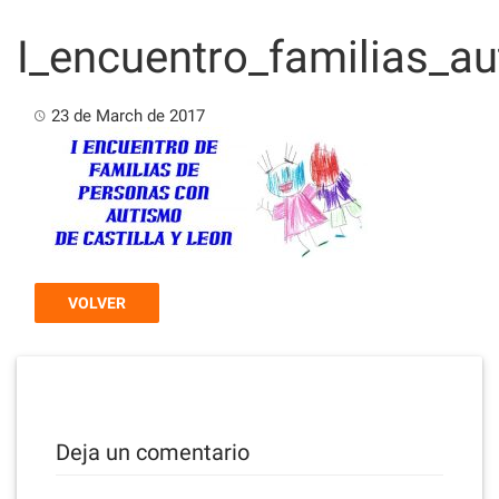
Skip
to
I_encuentro_familias_au
content
23 de March de 2017
VOLVER
Deja un comentario